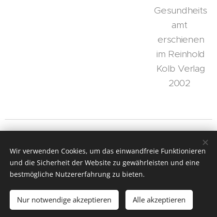
Gesundheits
amt
erschienen
im Reinhold
Kolb Verlag
2002
© Stoklossa Architecture Systems (SAS)· B2B
Wir verwenden Cookies, um das einwandfreie Funktionieren
👉 "WhatsApp‑
Channel
abonnieren"
und die Sicherheit der Website zu gewährleisten und eine
I
mpressum
,
AGB
s,
Datenschutz
Cookies
bestmögliche Nutzererfahrung zu bieten.
Sprachen
Nur notwendige akzeptieren
Alle akzeptieren
Deutsch
English